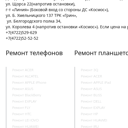
ул. Щорса 22(напротив остановки),
г-т «Линия» (Боковой вход со стороны ДС «Космос»),
ул. Б. Хмельницкого 137 ТРК «Грин»,
ул. Белгородского полка 34,
ул. Королева 4 (напротив остановки «Космос»). Если цена н
+7(4722)529-629
+7(4722)52-52-52
Ремонт телефонов
Ремонт планшет
Ремонт ACER
Ремонт 3Q
Ремонт ALCATEL
Ремонт ACER
Ремонт APPLE iPhone
Ремонт APPLE iPad
Ремонт ASUS
Ремонт ASUS
Ремонт BlackBerry
Ремонт BLISS
Ремонт EXPLAY
Ремонт DELL
Ремонт FLY
Ремонт EXPLAY
Ремонт HTC
Ремонт HP
Ремонт LENOVO
Ремонт HUAWEI
Ремонт HUAWEI
Ремонт IRU