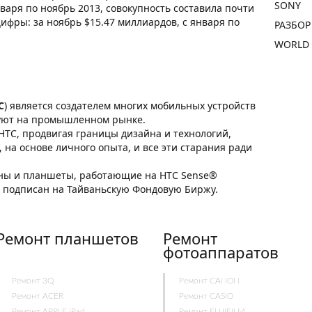
SONY
варя по ноябрь 2013, совокупность составила почти
ифры: за ноябрь $15.47 миллиардов, с января по
РАЗБОР
WORLD
C
) является создателем многих мобильных устройств
уют на промышленном рынке.
TC, продвигая границы дизайна и технологий,
на основе личного опыта, и все эти старания ради
ны и планшеты, работающие на HTC Sense®
 подписан на Тайваньскую Фондовую Биржу.
Ремонт планшетов
Ремонт
фотоаппаратов
Ремонт 3Q
Ремонт CANON
Ремонт ACER
Ремонт CASIO
Ремонт APPLE iPad
Ремонт FUJIFILM