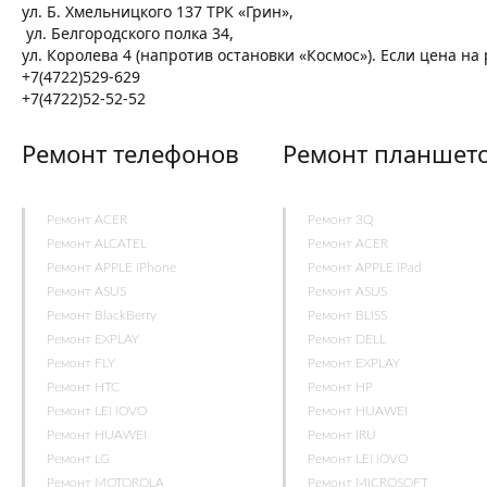
ул. Б. Хмельницкого 137 ТРК «Грин»,
ул. Белгородского полка 34,
ул. Королева 4 (напротив остановки «Космос»). Если цена н
+7(4722)529-629
+7(4722)52-52-52
Ремонт телефонов
Ремонт планшет
Ремонт ACER
Ремонт 3Q
Ремонт ALCATEL
Ремонт ACER
Ремонт APPLE iPhone
Ремонт APPLE iPad
Ремонт ASUS
Ремонт ASUS
Ремонт BlackBerry
Ремонт BLISS
Ремонт EXPLAY
Ремонт DELL
Ремонт FLY
Ремонт EXPLAY
Ремонт HTC
Ремонт HP
Ремонт LENOVO
Ремонт HUAWEI
Ремонт HUAWEI
Ремонт IRU
Ремонт LG
Ремонт LENOVO
Ремонт MOTOROLA
Ремонт MICROSOFT