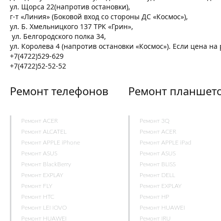
ул. Щорса 22(напротив остановки),
г-т «Линия» (Боковой вход со стороны ДС «Космос»),
ул. Б. Хмельницкого 137 ТРК «Грин»,
ул. Белгородского полка 34,
ул. Королева 4 (напротив остановки «Космос»). Если цена н
+7(4722)529-629
+7(4722)52-52-52
Ремонт телефонов
Ремонт планшет
Ремонт ACER
Ремонт 3Q
Ремонт ALCATEL
Ремонт ACER
Ремонт APPLE iPhone
Ремонт APPLE iPad
Ремонт ASUS
Ремонт ASUS
Ремонт BlackBerry
Ремонт BLISS
Ремонт EXPLAY
Ремонт DELL
Ремонт FLY
Ремонт EXPLAY
Ремонт HTC
Ремонт HP
Ремонт LENOVO
Ремонт HUAWEI
Ремонт HUAWEI
Ремонт IRU