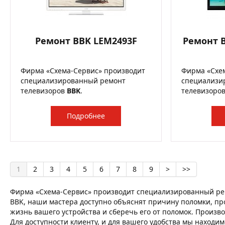
Ремонт BBK LEM2493F
Ремонт B
Фирма «Схема-Сервис» производит
Фирма «Схе
специализированный ремонт
специализи
телевизоров
BBK
.
телевизоро
Подробнее
1
2
3
4
5
6
7
8
9
>
>>
Фирма «Схема-Сервис» производит специализированный ре
BBK, наши мастера доступно объяснят причину поломки, про
жизнь вашего устройства и сберечь его от поломок. Произв
Для доступности клиенту, и для вашего удобства мы находим