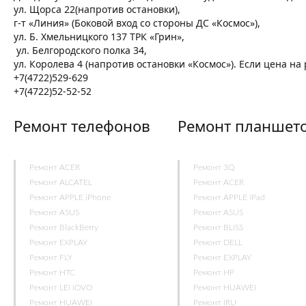
ул. Щорса 22(напротив остановки),
г-т «Линия» (Боковой вход со стороны ДС «Космос»),
ул. Б. Хмельницкого 137 ТРК «Грин»,
ул. Белгородского полка 34,
ул. Королева 4 (напротив остановки «Космос»). Если цена н
+7(4722)529-629
+7(4722)52-52-52
Ремонт телефонов
Ремонт планшет
Ремонт ACER
Ремонт 3Q
Ремонт ALCATEL
Ремонт ACER
Ремонт APPLE iPhone
Ремонт APPLE iPad
Ремонт ASUS
Ремонт ASUS
Ремонт BlackBerry
Ремонт BLISS
Ремонт EXPLAY
Ремонт DELL
Ремонт FLY
Ремонт EXPLAY
Ремонт HTC
Ремонт HP
Ремонт LENOVO
Ремонт HUAWEI
Ремонт HUAWEI
Ремонт IRU