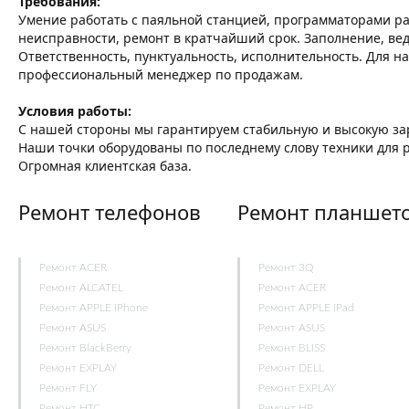
Требования:
Умение работать с паяльной станцией, программаторами р
неисправности, ремонт в кратчайший срок. Заполнение, ве
Ответственность, пунктуальность, исполнительность. Для 
профессиональный менеджер по продажам.
Условия работы:
С нашей стороны мы гарантируем стабильную и высокую за
Наши точки оборудованы по последнему слову техники для 
Огромная клиентская база.
Ремонт телефонов
Ремонт планшет
Ремонт ACER
Ремонт 3Q
Ремонт ALCATEL
Ремонт ACER
Ремонт APPLE iPhone
Ремонт APPLE iPad
Ремонт ASUS
Ремонт ASUS
Ремонт BlackBerry
Ремонт BLISS
Ремонт EXPLAY
Ремонт DELL
Ремонт FLY
Ремонт EXPLAY
Ремонт HTC
Ремонт HP