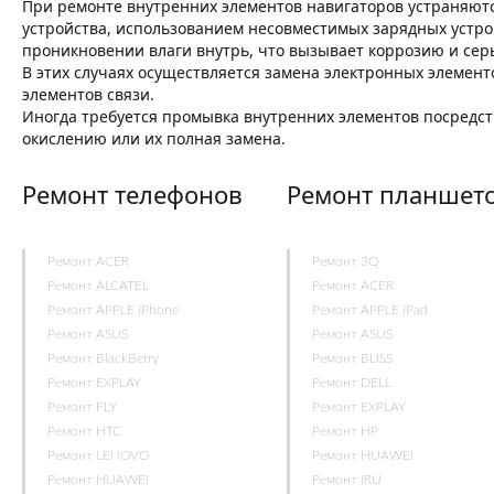
При ремонте внутренних элементов навигаторов устраняют
устройства, использованием несовместимых зарядных устрой
проникновении влаги внутрь, что вызывает коррозию и серь
В этих случаях осуществляется замена электронных элемент
элементов связи.
Иногда требуется промывка внутренних элементов посредс
окислению или их полная замена.
Ремонт телефонов
Ремонт планшет
Ремонт ACER
Ремонт 3Q
Ремонт ALCATEL
Ремонт ACER
Ремонт APPLE iPhone
Ремонт APPLE iPad
Ремонт ASUS
Ремонт ASUS
Ремонт BlackBerry
Ремонт BLISS
Ремонт EXPLAY
Ремонт DELL
Ремонт FLY
Ремонт EXPLAY
Ремонт HTC
Ремонт HP
Ремонт LENOVO
Ремонт HUAWEI
Ремонт HUAWEI
Ремонт IRU