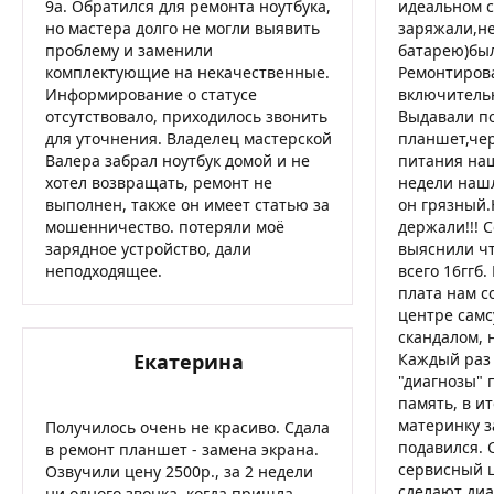
9а. Обратился для ремонта ноутбука,
идеальном с
но мастера долго не могли выявить
заряжали,не
проблему и заменили
батарею)был
комплектующие на некачественные.
Ремонтирова
Информирование о статусе
включительн
отсутствовало, приходилось звонить
Выдавали по
для уточнения. Владелец мастерской
планшет,чер
Валера забрал ноутбук домой и не
питания наш
хотел возвращать, ремонт не
недели нашл
выполнен, также он имеет статью за
он грязный.
мошенничество. потеряли моё
держали!!! 
зарядное устройство, дали
выяснили чт
неподходящее.
всего 16ггб.
плата нам с
центре самс
скандалом, 
Екатерина
Каждый раз
"диагнозы" 
память, в и
материнку з
Получилось очень не красиво. Сдала
подавился. 
в ремонт планшет - замена экрана.
сервисный ц
Озвучили цену 2500р., за 2 недели
сделают диа
ни одного звонка, когда пришла