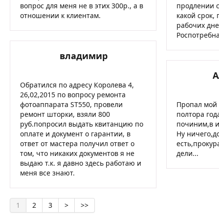
вопрос для меня не в этих 300р., а в
продлении с
отношении к клиентам.
какой срок,
рабочих дне
Роспотребна
владимир
А
Обратился по адресу Королева 4,
26,02,2015 по вопросу ремонта
фотоаппарата ST550, провели
Пропал мой
ремонт шторки, взяли 800
полтора год
руб.попросил выдать квитанцию по
починим,в ит
оплате и документ о гарантии, в
Ну ничего,д
ответ от мастера получил ответ о
есть,прокур
том, что никаких документов я не
дели...
выдаю т.к. я давно здесь работаю и
меня все знают.
1
2
3
>
>>