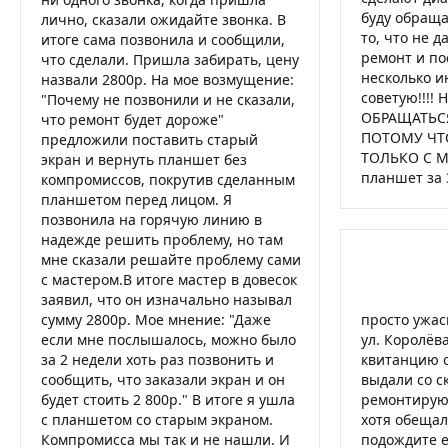
буду обращат
лично, сказали ожидайте звонка. В
то, что не д
итоге сама позвонила и сообщили,
ремонт и по
что сделали. Пришла забирать, цену
несколько и
назвали 2800р. На мое возмущение:
советую!!!!
"Почему не позвонили и не сказали,
ОБРАЩАТЬСЯ
что ремонт будет дороже"
ПОТОМУ ЧТ
предложили поставить старый
ТОЛЬКО С М
экран и вернуть планшет без
планшет за 3
компромиссов, покрутив сделанным
планшетом перед лицом. Я
позвонила на горячую линию в
надежде решить проблему, но там
мне сказали решайте проблему сами
с мастером.В итоге мастер в довесок
заявил, что он изначально называл
сумму 2800р. Мое мнение: "Даже
просто ужас
если мне послышалось, можно было
ул. Королёва
за 2 недели хоть раз позвонить и
квитанцию 
сообщить, что заказали экран и он
выдали со с
будет стоить 2 800р." В итоге я ушла
ремонтируют 
с планшетом со старым экраном.
хотя обещали
Компромисса мы так и не нашли. И
подождите е