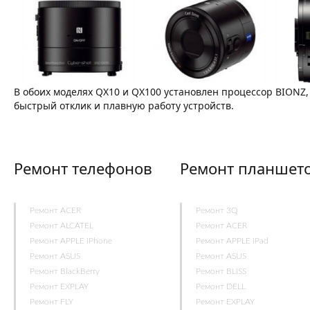
В обоих моделях QX10 и QX100 установлен процессор BIONZ,
быстрый отклик и плавную работу устройств.
Ремонт телефонов
Ремонт планшет
Ремонт ACER
Ремонт 3Q
Ремонт ALCATEL
Ремонт ACER
Ремонт APPLE iPhone
Ремонт APPLE iPad
Ремонт ASUS
Ремонт ASUS
Ремонт BlackBerry
Ремонт BLISS
Ремонт EXPLAY
Ремонт DELL
Ремонт FLY
Ремонт EXPLAY