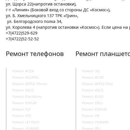
ул. Щорса 22(напротив остановки),
г-т «Линия» (Боковой вход со стороны ДС «Космос»),
ул. Б. Хмельницкого 137 ТРК «Грин»,
ул. Белгородского полка 34,
ул. Королева 4 (напротив остановки «Космос»). Если цена н
+7(4722)529-629
+7(4722)52-52-52
Ремонт телефонов
Ремонт планшет
Ремонт ACER
Ремонт 3Q
Ремонт ALCATEL
Ремонт ACER
Ремонт APPLE iPhone
Ремонт APPLE iPad
Ремонт ASUS
Ремонт ASUS
Ремонт BlackBerry
Ремонт BLISS
Ремонт EXPLAY
Ремонт DELL
Ремонт FLY
Ремонт EXPLAY
Ремонт HTC
Ремонт HP
Ремонт LENOVO
Ремонт HUAWEI
Ремонт HUAWEI
Ремонт IRU