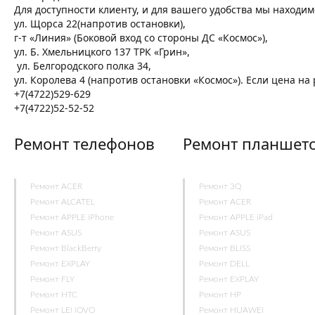
Для доступности клиенту, и для вашего удобства мы находим
ул. Щорса 22(напротив остановки),
г-т «Линия» (Боковой вход со стороны ДС «Космос»),
ул. Б. Хмельницкого 137 ТРК «Грин»,
ул. Белгородского полка 34,
ул. Королева 4 (напротив остановки «Космос»). Если цена н
+7(4722)529-629
+7(4722)52-52-52
Ремонт телефонов
Ремонт планшет
Ремонт ACER
Ремонт 3Q
Ремонт ALCATEL
Ремонт ACER
Ремонт APPLE iPhone
Ремонт APPLE iPad
Ремонт ASUS
Ремонт ASUS
Ремонт BlackBerry
Ремонт BLISS
Ремонт EXPLAY
Ремонт DELL
Ремонт FLY
Ремонт EXPLAY
Ремонт HTC
Ремонт HP
Ремонт LENOVO
Ремонт HUAWEI