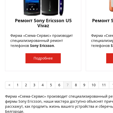
Ремонт Sony Ericsson U5
Ремонт S
Vivaz
Фирма «Схема-Сервис» производит
Фирма «Схе
специализированный ремонт
специализи
телефонов
Sony Ericsson
.
телефонов
S
Подробнее
<
1
2
3
4
5
6
7
8
9
10
11
Фирма «Схема-Сервис» производит специализированный рем
фирмы Sony Ericsson, наши мастера доступно объяснят прич
расскажут, как продлить жизнь вашего устройства и сберечь
Белгороде.