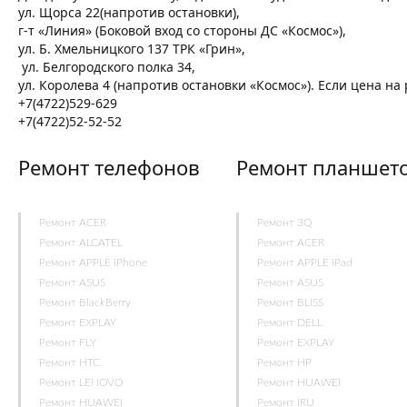
ул. Щорса 22(напротив остановки),
г-т «Линия» (Боковой вход со стороны ДС «Космос»),
ул. Б. Хмельницкого 137 ТРК «Грин»,
ул. Белгородского полка 34,
ул. Королева 4 (напротив остановки «Космос»). Если цена н
+7(4722)529-629
+7(4722)52-52-52
Ремонт телефонов
Ремонт планшет
Ремонт ACER
Ремонт 3Q
Ремонт ALCATEL
Ремонт ACER
Ремонт APPLE iPhone
Ремонт APPLE iPad
Ремонт ASUS
Ремонт ASUS
Ремонт BlackBerry
Ремонт BLISS
Ремонт EXPLAY
Ремонт DELL
Ремонт FLY
Ремонт EXPLAY
Ремонт HTC
Ремонт HP
Ремонт LENOVO
Ремонт HUAWEI
Ремонт HUAWEI
Ремонт IRU