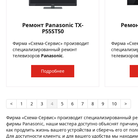
Ремонт Panasonic TX-
Ремон
P55ST50
Фирма «Схема-Сервис» производит
Фирма «Схе
специализированный ремонт
специализи
телевизоров
Panasonic
.
телевизоро
Подробнее
<
1
2
3
4
5
6
7
8
9
10
>
Фирма «Схема-Сервис» производит специализированный рем
фирмы Panasonic, наши мастера доступно объяснят причину 
как продлить жизнь вашего устройства и сберечь его от пол
Для доступности клиенту, и для вашего удобства мы находим