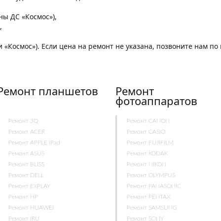
,
оны ДС «Космос»),
,
и «Космос»). Если цена на ремонт не указана, позвоните нам п
Ремонт планшетов
Ремонт
фотоаппаратов
Ремонт 3Q
Ремонт CANON
Ремонт ACER
Ремонт CASIO
Ремонт APPLE iPad
Ремонт FUJIFILM
Ремонт ASUS
Ремонт KODAK
Ремонт BLISS
Ремонт NIKON
Ремонт DELL
Ремонт OLYMPUS
Ремонт EXPLAY
Ремонт PANASONIC
Ремонт HP
Ремонт PENTAX
Ремонт HUAWEI
Ремонт SAMSUNG
Ремонт IRU
Ремонт SONY