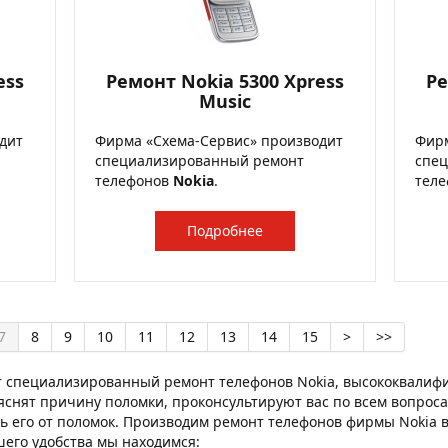
ess
Ремонт Nokia 5300 Xpress
Ре
Music
дит
Фирма «Схема-Сервис» производит
Фирм
специализированный ремонт
спе
телефонов
Nokia
.
тел
Подробнее
7
8
9
10
11
12
13
14
15
>
>>
т специализированный ремонт телефонов Nokia, высококвалиф
яснят причину поломки, проконсультируют вас по всем вопросам
ь его от поломок. Производим ремонт телефонов фирмы Nokia в 
ашего удобства мы находимся: