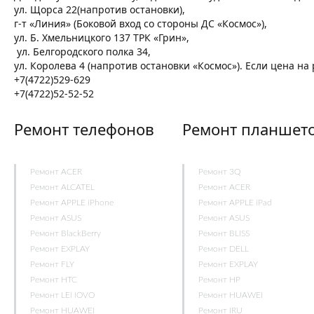
ул. Щорса 22(напротив остановки),
г-т «Линия» (Боковой вход со стороны ДС «Космос»),
ул. Б. Хмельницкого 137 ТРК «Грин»,
ул. Белгородского полка 34,
ул. Королева 4 (напротив остановки «Космос»). Если цена н
+7(4722)529-629
+7(4722)52-52-52
Ремонт телефонов
Ремонт планшет
Ремонт ACER
Ремонт 3Q
Ремонт ALCATEL
Ремонт ACER
Ремонт APPLE iPhone
Ремонт APPLE iPad
Ремонт ASUS
Ремонт ASUS
Ремонт BlackBerry
Ремонт BLISS
Ремонт EXPLAY
Ремонт DELL
Ремонт FLY
Ремонт EXPLAY
Ремонт HTC
Ремонт HP
Ремонт LENOVO
Ремонт HUAWEI
Ремонт HUAWEI
Ремонт IRU