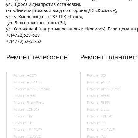
ул. Щорса 22(напротив остановки),
г-т «Линия» (Боковой вход со стороны ДС «Космос»),
ул. Б. Хмельницкого 137 ТРК «Грин»,
ул. Белгородского полка 34,
ул. Королева 4 (напротив остановки «Космос»). Если цена н
+7(4722)529-629
+7(4722)52-52-52
Ремонт телефонов
Ремонт планшет
Ремонт ACER
Ремонт 3Q
Ремонт ALCATEL
Ремонт ACER
Ремонт APPLE iPhone
Ремонт APPLE iPad
Ремонт ASUS
Ремонт ASUS
Ремонт BlackBerry
Ремонт BLISS
Ремонт EXPLAY
Ремонт DELL
Ремонт FLY
Ремонт EXPLAY
Ремонт HTC
Ремонт HP
Ремонт LENOVO
Ремонт HUAWEI
Ремонт HUAWEI
Ремонт IRU