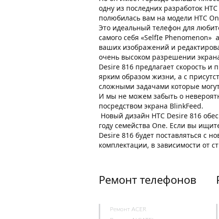
одну из последних разработок HTC
полюбилась вам на модели HTC On
Это идеальный телефон для любит
самого себя «SelfIe Phenomenon» 
ваших изображений и редактироват
очень высоком разрешении экрана
Desire 816 предлагает скорость и
ярким образом жизни, а с присут
сложными задачами которые могут 
И мы не можем забыть о невероятн
посредством экрана BlinkFeed.
Новый дизайн HTC Desire 816 обе
году семейства One. Если вы ищит
Desire 816 будет поставляться с 
комплектации, в зависимости от с
Ремонт телефонов
Ремонт ACER