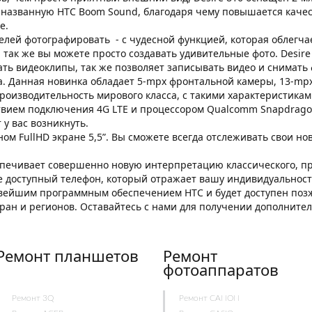
 названную HTC Boom Sound, благодаря чему повышается качест
e.
елей фотографировать - с чудесной функцией, которая облегча
а так же вы можете просто создавать удивительные фото. Desire
ь видеоклипы, так же позволяет записывать видео и снимать ф
. Данная новинка обладает 5-mpx фронтальной камеры, 13-mpx
 производительность мирового класса, с такими характеристикам
ствием подключения 4G LTE и процессором Qualcomm Snapdrago
у вас возникнуть.
ом FullHD экране 5,5”. Вы сможете всегда отслеживать свои но
спечивает совершенно новую интерпретацию классического, пр
е доступный телефон, который отражает вашу индивидуальность
новейшим программным обеспечением HTC и будет доступен позж
тран и регионов. Оставайтесь с нами для получении дополнит
Ремонт планшетов
Ремонт
фотоаппаратов
Ремонт 3Q
Ремонт CANON