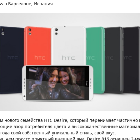
s в Барселоне, Испания.
ом нового семейства HTC Desire, который перенимает частичн
щие взор потребителя цвета и высококачественные материалы, 
 года свой собственный уникальный стиль, свой вкус.
ов, чем просто приятный внешний вид, Desire 816 оснащен 2-