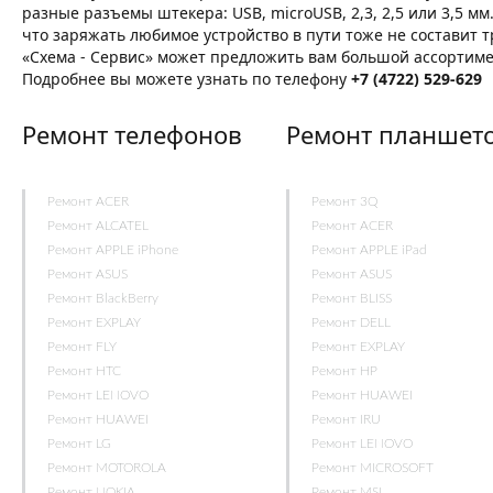
разные разъемы штекера: USB, microUSB, 2,3, 2,5 или 3,5 
что заряжать любимое устройство в пути тоже не составит т
«Схема - Сервис» может предложить вам большой ассортиме
Подробнее вы можете узнать по телефону
+7 (4722) 529-629
Ремонт телефонов
Ремонт планшет
Ремонт ACER
Ремонт 3Q
Ремонт ALCATEL
Ремонт ACER
Ремонт APPLE iPhone
Ремонт APPLE iPad
Ремонт ASUS
Ремонт ASUS
Ремонт BlackBerry
Ремонт BLISS
Ремонт EXPLAY
Ремонт DELL
Ремонт FLY
Ремонт EXPLAY
Ремонт HTC
Ремонт HP
Ремонт LENOVO
Ремонт HUAWEI
Ремонт HUAWEI
Ремонт IRU
Ремонт LG
Ремонт LENOVO
Ремонт MOTOROLA
Ремонт MICROSOFT
Ремонт NOKIA
Ремонт MSI