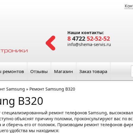
Кон
Наши контакты:
8
4722
52-52-52
info@shema-servis.ru
ы ремонтов
Отзывы
Магазин
Заказ товара
онт Samsung
»
Ремонт Samsung B320
ung B320
т специализированный ремонт телефонов Samsung, высококва
упно объяснят причину поломки, проконсультируют вас по все
 и сберечь его от поломок. Производим ремонт телефонов фирм
ашего удобства мы находимся: