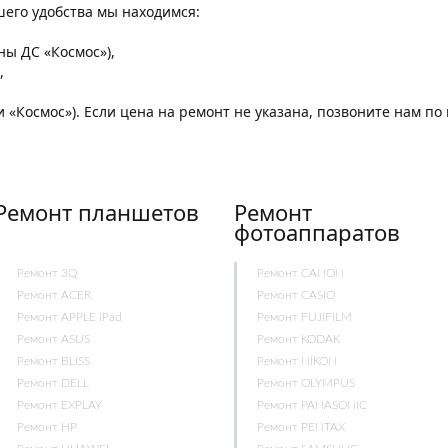
ашего удобства мы находимся:
,
оны ДС «Космос»),
,
и «Космос»). Если цена на ремонт не указана, позвоните нам п
Ремонт планшетов
Ремонт
фотоаппаратов
Ремонт 3Q
Ремонт CANON
Ремонт ACER
Ремонт CASIO
Ремонт APPLE iPad
Ремонт FUJIFILM
Ремонт ASUS
Ремонт KODAK
Ремонт BLISS
Ремонт NIKON
Ремонт DELL
Ремонт OLYMPUS
Ремонт EXPLAY
Ремонт PANASONIC
Ремонт HP
Ремонт PENTAX