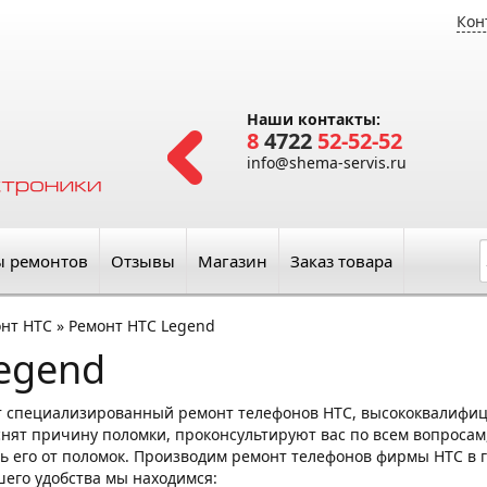
Кон
Наши контакты:
8
4722
52-52-52
info@shema-servis.ru
ы ремонтов
Отзывы
Магазин
Заказ товара
нт HTC
»
Ремонт HTC Legend
egend
т специализированный ремонт телефонов HTC, высококвалифи
нят причину поломки, проконсультируют вас по всем вопросам, 
ь его от поломок. Производим ремонт телефонов фирмы HTC в г
ашего удобства мы находимся: