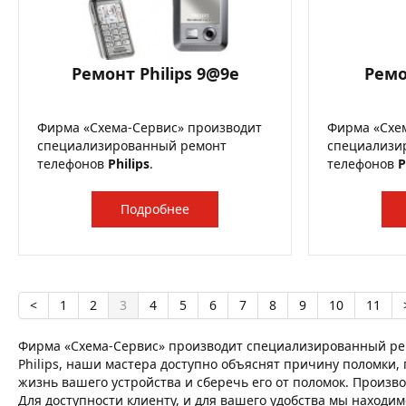
Ремонт Philips 9@9e
Ремо
Фирма «Схема-Сервис» производит
Фирма «Схе
специализированный ремонт
специализи
телефонов
Philips
.
телефонов
P
Подробнее
<
1
2
3
4
5
6
7
8
9
10
11
Фирма «Схема-Сервис» производит специализированный рем
Philips, наши мастера доступно объяснят причину поломки, 
жизнь вашего устройства и сберечь его от поломок. Произво
Для доступности клиенту, и для вашего удобства мы находим