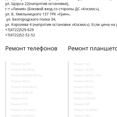
ул. Щорса 22(напротив остановки),
г-т «Линия» (Боковой вход со стороны ДС «Космос»),
ул. Б. Хмельницкого 137 ТРК «Грин»,
ул. Белгородского полка 34,
ул. Королева 4 (напротив остановки «Космос»). Если цена н
+7(4722)529-629
+7(4722)52-52-52
Ремонт телефонов
Ремонт планшет
Ремонт ACER
Ремонт 3Q
Ремонт ALCATEL
Ремонт ACER
Ремонт APPLE iPhone
Ремонт APPLE iPad
Ремонт ASUS
Ремонт ASUS
Ремонт BlackBerry
Ремонт BLISS
Ремонт EXPLAY
Ремонт DELL
Ремонт FLY
Ремонт EXPLAY
Ремонт HTC
Ремонт HP
Ремонт LENOVO
Ремонт HUAWEI
Ремонт HUAWEI
Ремонт IRU