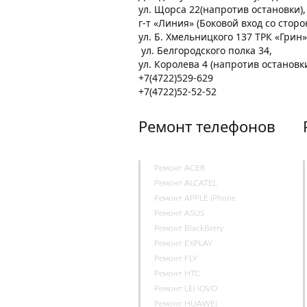
ул. Щорса 22(напротив остановки)
г-т «Линия» (Боковой вход со стор
ул. Б. Хмельницкого 137 ТРК «Грин»
ул. Белгородского полка 34,
ул. Королева 4 (напротив остановк
+7(4722)529-629
+7(4722)52-52-52
Ремонт телефонов
Ремонт ACER
Ремонт ALCATEL
Ремонт APPLE iPhone
Ремонт ASUS
Ремонт BlackBerry
Ремонт EXPLAY
Ремонт FLY
Ремонт HTC
Ремонт LENOVO
Ремонт HUAWEI