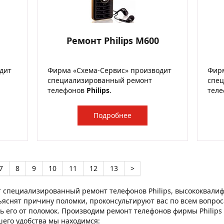
Ремонт Philips M600
дит
Фирма «Схема-Сервис» производит
Фирм
специализированный ремонт
спе
телефонов
Philips
.
тел
Подробнее
7
8
9
10
11
12
13
>
 специализированный ремонт телефонов Philips, высококвал
ъяснят причину поломки, проконсультируют вас по всем вопроса
 его от поломок. Производим ремонт телефонов фирмы Philips в
ашего удобства мы находимся: