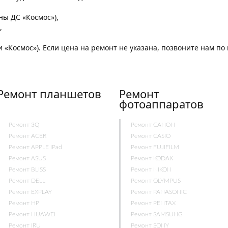
,
оны ДС «Космос»),
,
и «Космос»). Если цена на ремонт не указана, позвоните нам п
Ремонт планшетов
Ремонт
фотоаппаратов
Ремонт 3Q
Ремонт CANON
Ремонт ACER
Ремонт CASIO
Ремонт APPLE iPad
Ремонт FUJIFILM
Ремонт ASUS
Ремонт KODAK
Ремонт BLISS
Ремонт NIKON
Ремонт DELL
Ремонт OLYMPUS
Ремонт EXPLAY
Ремонт PANASONIC
Ремонт HP
Ремонт PENTAX
Ремонт HUAWEI
Ремонт SAMSUNG
Ремонт IRU
Ремонт SONY