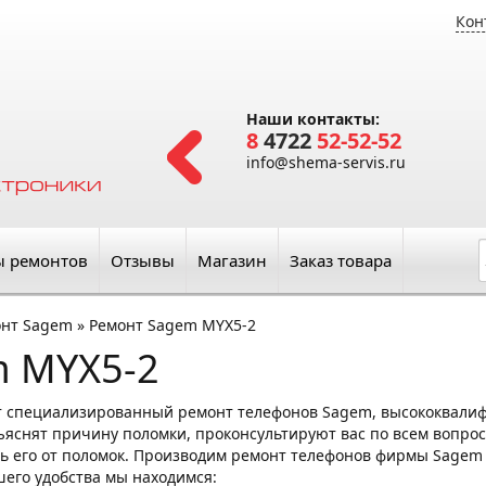
Кон
Наши контакты:
8
4722
52-52-52
info@shema-servis.ru
ы ремонтов
Отзывы
Магазин
Заказ товара
онт Sagem
»
Ремонт Sagem MYX5-2
m MYX5-2
т специализированный ремонт телефонов Sagem, высококвали
яснят причину поломки, проконсультируют вас по всем вопроса
ь его от поломок. Производим ремонт телефонов фирмы Sagem в
ашего удобства мы находимся: