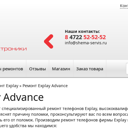
Кон
Наши контакты:
8
4722
52-52-52
info@shema-servis.ru
ы ремонтов
Отзывы
Магазин
Заказ товара
нт Explay
»
Ремонт Explay Advance
y Advance
т специализированный ремонт телефонов Explay, высококвали
ъяснят причину поломки, проконсультируют вас по всем вопроса
ь его от поломок. Производим ремонт телефонов фирмы Explay в
ашего удобства мы находимся: