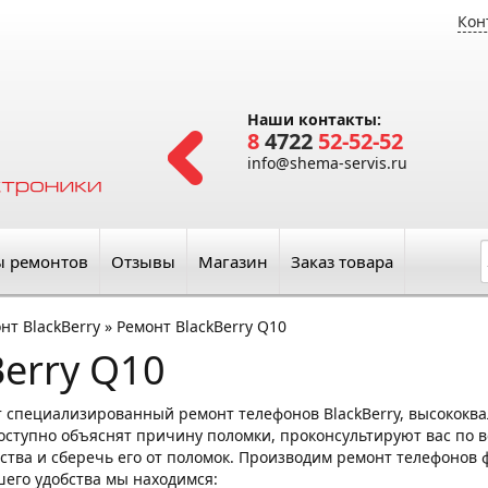
Кон
Наши контакты:
8
4722
52-52-52
info@shema-servis.ru
ы ремонтов
Отзывы
Магазин
Заказ товара
нт BlackBerry
»
Ремонт BlackBerry Q10
Berry Q10
 специализированный ремонт телефонов BlackBerry, высококв
оступно объяснят причину поломки, проконсультируют вас по вс
ства и сберечь его от поломок. Производим ремонт телефонов фи
ашего удобства мы находимся: