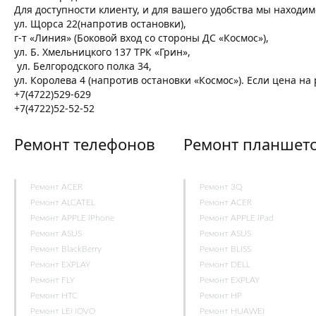
Для доступности клиенту, и для вашего удобства мы находим
ул. Щорса 22(напротив остановки),
г-т «Линия» (Боковой вход со стороны ДС «Космос»),
ул. Б. Хмельницкого 137 ТРК «Грин»,
ул. Белгородского полка 34,
ул. Королева 4 (напротив остановки «Космос»). Если цена н
+7(4722)529-629
+7(4722)52-52-52
Ремонт телефонов
Ремонт планшет
Ремонт ACER
Ремонт 3Q
Ремонт ALCATEL
Ремонт ACER
Ремонт APPLE iPhone
Ремонт APPLE iPad
Ремонт ASUS
Ремонт ASUS
Ремонт BlackBerry
Ремонт BLISS
Ремонт EXPLAY
Ремонт DELL
Ремонт FLY
Ремонт EXPLAY
Ремонт HTC
Ремонт HP
Ремонт LENOVO
Ремонт HUAWEI