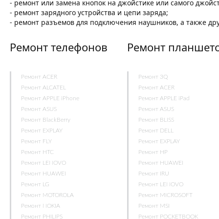
- ремонт или замена кнопок на джойстике или самого джойст
- ремонт зарядного устройства и цепи заряда;
- ремонт разъемов для подключения наушников, а также дру
Ремонт телефонов
Ремонт планшет
Ремонт ACER
Ремонт 3Q
Ремонт ALCATEL
Ремонт ACER
Ремонт APPLE iPhone
Ремонт APPLE iPad
Ремонт ASUS
Ремонт ASUS
Ремонт BlackBerry
Ремонт BLISS
Ремонт EXPLAY
Ремонт DELL
Ремонт FLY
Ремонт EXPLAY
Ремонт HTC
Ремонт HP
Ремонт LENOVO
Ремонт HUAWEI
Ремонт HUAWEI
Ремонт IRU
Ремонт LG
Ремонт LENOVO
Ремонт MOTOROLA
Ремонт MICROSOFT
Ремонт NOKIA
Ремонт MSI
Ремонт PHILIPS
Ремонт POCKETBOOK