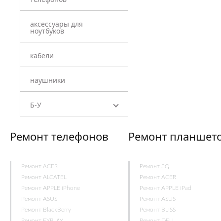
аксессуары для
ноутбуков
кабели
наушники
Б-У
Ремонт телефонов
Ремонт планшет
Ремонт ACER
Ремонт 3Q
Ремонт ALCATEL
Ремонт ACER
Ремонт APPLE iPhone
Ремонт APPLE iPad
Ремонт ASUS
Ремонт ASUS
Ремонт BlackBerry
Ремонт BLISS
Ремонт EXPLAY
Ремонт DELL