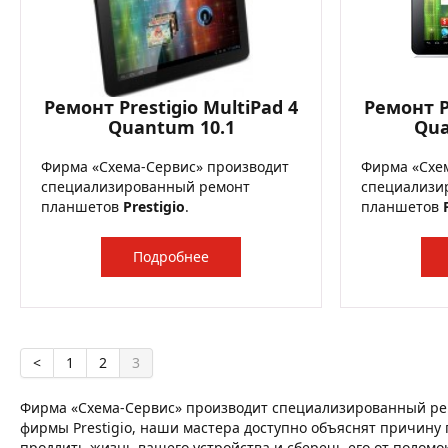
Ремонт Prestigio MultiPad 4
Ремонт P
Quantum 10.1
Qua
Фирма «Схема-Сервис» производит
Фирма «Схе
специализированный ремонт
специализи
планшетов
Prestigio
.
планшетов
Подробнее
<
1
2
3
Фирма «Схема-Сервис» производит специализированный рем
фирмы Prestigio, наши мастера доступно объяснят причину п
продлить жизнь вашего устройства и сберечь его от поломок