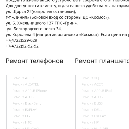
Для доступности клиенту, и для вашего удобства мы находим
ул. Щорса 22(напротив остановки),
г-т «Линия» (Боковой вход со стороны ДС «Космос»),
ул. Б. Хмельницкого 137 ТРК «Грин»,
ул. Белгородского полка 34,
ул. Королева 4 (напротив остановки «Космос»). Если цена н
+7(4722)529-629
+7(4722)52-52-52
Ремонт телефонов
Ремонт планшет
Ремонт ACER
Ремонт 3Q
Ремонт ALCATEL
Ремонт ACER
Ремонт APPLE iPhone
Ремонт APPLE iPad
Ремонт ASUS
Ремонт ASUS
Ремонт BlackBerry
Ремонт BLISS
Ремонт EXPLAY
Ремонт DELL
Ремонт FLY
Ремонт EXPLAY
Ремонт HTC
Ремонт HP
Ремонт LENOVO
Ремонт HUAWEI