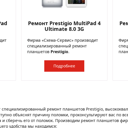
Pad
Ремонт Prestigio MultiPad 4
Рем
Ultimate 8.0 3G
дит
Фирма «Схема-Сервис» производит
Фирм
специализированный ремонт
спе
планшетов
Prestigio
.
пла
Подробнее
 специализированный ремонт планшетов Prestigio, высококва
ступно объяснят причину поломки, проконсультируют вас по все
 и сберечь его от поломок. Производим ремонт планшетов фирмы
ашего удобства мы находимся: