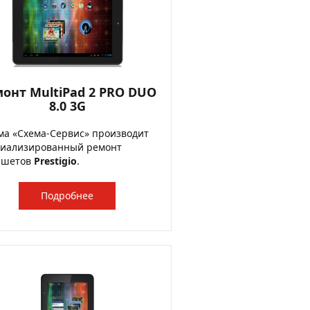
онт MultiPad 2 PRO DUO
8.0 3G
а «Схема-Сервис» производит
циализированный ремонт
ншетов
Prestigio
.
Подробнее