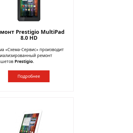
монт Prestigio MultiPad
8.0 HD
а «Схема-Сервис» производит
циализированный ремонт
ншетов
Prestigio
.
Подробнее