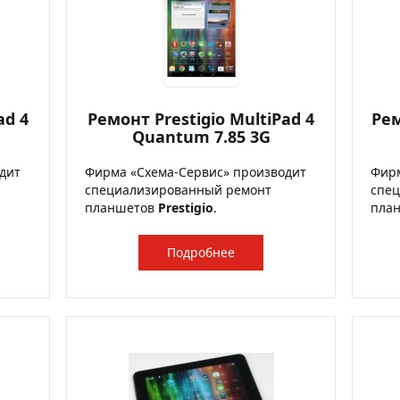
ad 4
Ремонт Prestigio MultiPad 4
Рем
Quantum 7.85 3G
дит
Фирма «Схема-Сервис» производит
Фирм
специализированный ремонт
спе
планшетов
Prestigio
.
пла
Подробнее