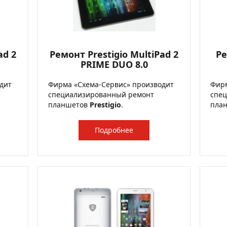
ad 2
Ремонт Prestigio MultiPad 2
Ре
PRIME DUO 8.0
дит
Фирма «Схема-Сервис» производит
Фирм
специализированный ремонт
спе
планшетов
Prestigio
.
пла
Подробнее