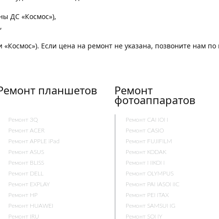
,
оны ДС «Космос»),
,
и «Космос»). Если цена на ремонт не указана, позвоните нам п
Ремонт планшетов
Ремонт
фотоаппаратов
Ремонт 3Q
Ремонт CANON
Ремонт ACER
Ремонт CASIO
Ремонт APPLE iPad
Ремонт FUJIFILM
Ремонт ASUS
Ремонт KODAK
Ремонт BLISS
Ремонт NIKON
Ремонт DELL
Ремонт OLYMPUS
Ремонт EXPLAY
Ремонт PANASONIC
Ремонт HP
Ремонт PENTAX
Ремонт HUAWEI
Ремонт SAMSUNG
Ремонт IRU
Ремонт SONY